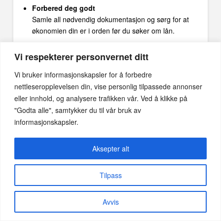
Forbered deg godt
Samle all nødvendig dokumentasjon og sørg for at
økonomien din er i orden før du søker om lån.
Søk hos flere långivere
Vi respekterer personvernet ditt
Ikke nøl med å sende inn søknader til flere banker og
finansinstitusjoner. Dette gir deg flere tilbud å velge
Vi bruker informasjonskapsler for å forbedre
mellom.
nettleseropplevelsen din, vise personlig tilpassede annonser
eller innhold, og analysere trafikken vår. Ved å klikke på
Bruk en finansrådgiver
En profesjonell rådgiver kan hjelpe deg med å
"Godta alle", samtykker du til vår bruk av
navigere lånemarkedet og finne de beste tilbudene
informasjonskapsler.
basert på din økonomiske situasjon.
Aksepter alt
Vurder refinansiering
Hvis du allerede har et forbrukslån med høy rente,
kan det lønne seg å refinansiere til en lavere rente.
Tilpass
Dette kan spare deg for betydelige beløp over tid.
Avvis
Eksempel på lånetilbud
La oss se på et eksempel på hvordan du kan